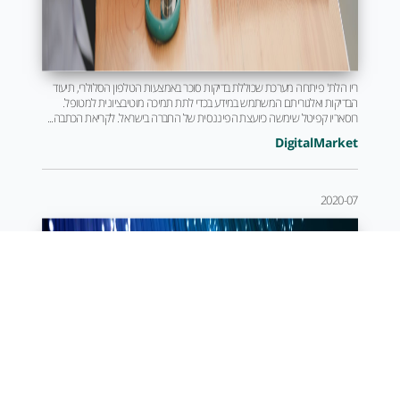
ריו הלת' פיתחה מערכת שכוללת בדיקות סוכר באמצעות הטלפון הסלולרי, תיעוד
הבדיקות ואלגוריתם המשתמש במידע בכדי לתת תמיכה מוטיבציונית למטופל.
רוסאריו קפיטל שימשה כיועצת הפיננסית של החברה בישראל. לקריאת הכתבה...
DigitalMarket
2020-07