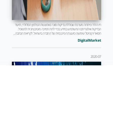
ריו הלת' פיתחה מערכת שכוללת בדיקות סוכר באמצעות הטלפון הסלולרי, תיעוד
הבדיקות ואלגוריתם המשתמש במידע בכדי לתת תמיכה מוטיבציונית למטופל.
רוסאריו קפיטל שימשה כיועצת הפיננסית של החברה בישראל. לקריאת הכתבה...
DigitalMarket
2020-07