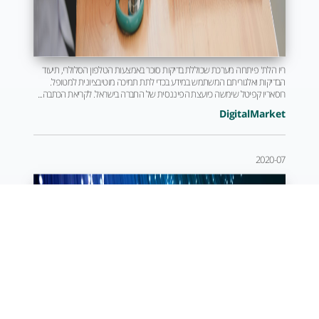
ריו הלת' פיתחה מערכת שכוללת בדיקות סוכר באמצעות הטלפון הסלולרי, תיעוד
הבדיקות ואלגוריתם המשתמש במידע בכדי לתת תמיכה מוטיבציונית למטופל.
רוסאריו קפיטל שימשה כיועצת הפיננסית של החברה בישראל. לקריאת הכתבה...
DigitalMarket
2020-07