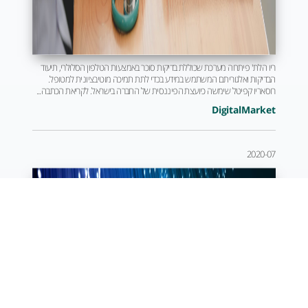
ריו הלת' פיתחה מערכת שכוללת בדיקות סוכר באמצעות הטלפון הסלולרי, תיעוד
הבדיקות ואלגוריתם המשתמש במידע בכדי לתת תמיכה מוטיבציונית למטופל.
רוסאריו קפיטל שימשה כיועצת הפיננסית של החברה בישראל. לקריאת הכתבה...
DigitalMarket
2020-07