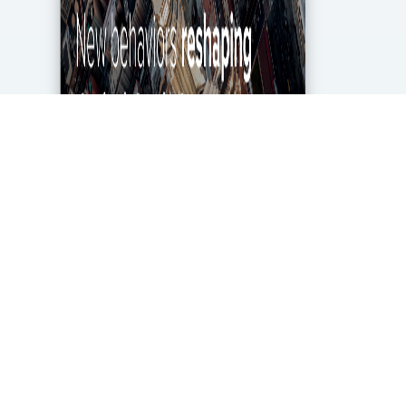
מגפת הקורונה מטלטלת את הכלכלה העולמית עד
ליסודותיה, ותעשיית מחקרי השוק והאנליטיקה אינה
יוצאת דופן. בעוד שתעשייה זו של 2.2 מיליארד דולר
בארה"ב ספגה מכה במשבר, לא הכל אבוד. חברות...
DigitalMarket