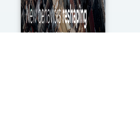
מגפת הקורונה מטלטלת את הכלכלה העולמית עד
ליסודותיה, ותעשיית מחקרי השוק והאנליטיקה אינה
יוצאת דופן. בעוד שתעשייה זו של 2.2 מיליארד דולר
בארה"ב ספגה מכה במשבר, לא הכל אבוד. חברות...
DigitalMarket