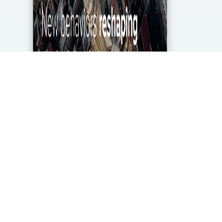
מגפת הקורונה מטלטלת את הכלכלה העולמית עד
ליסודותיה, ותעשיית מחקרי השוק והאנליטיקה אינה
יוצאת דופן. בעוד שתעשייה זו של 2.2 מיליארד דולר
בארה"ב ספגה מכה במשבר, לא הכל אבוד. חברות...
DigitalMarket