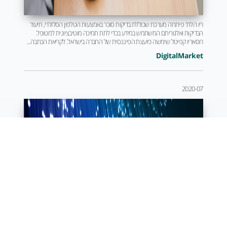
ריו הלת' פיתחה מערכת שכוללת בדיקות סוכר באמצעות הטלפון הסלולרי, תיעוד
הבדיקות ואלגוריתם המשתמש במידע בכדי לתת תמיכה מוטיבציונית למטופל.
רוסאריו קפיטל שימשה כיועצת הפיננסית של החברה בישראל. לקריאת הכתבה...
DigitalMarket
2020-07