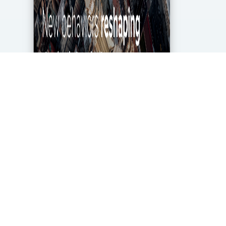
מגפת הקורונה מטלטלת את הכלכלה העולמית עד
ליסודותיה, ותעשיית מחקרי השוק והאנליטיקה אינה
יוצאת דופן. בעוד שתעשייה זו של 2.2 מיליארד דולר
בארה"ב ספגה מכה במשבר, לא הכל אבוד. חברות...
DigitalMarket