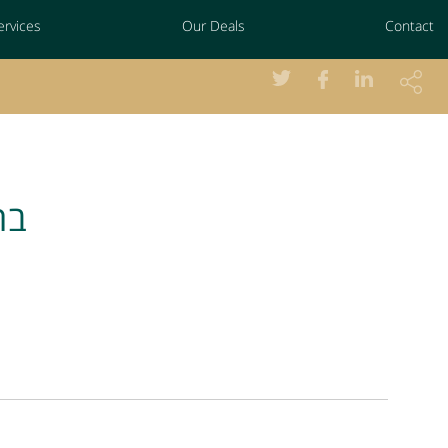
ervices
Our Deals
Contact
בת