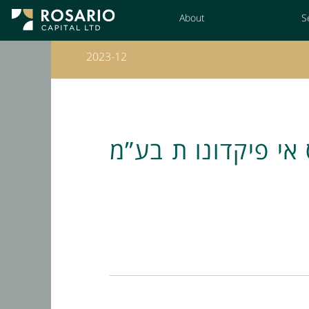
Skip
About
S
to
Content
2023-12
 אי פיקדונו ת בע”מ