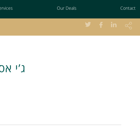
ervices
Our Deals
Contact
ג’י אס