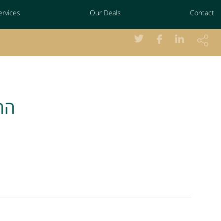
ervices
Our Deals
Contact
הח