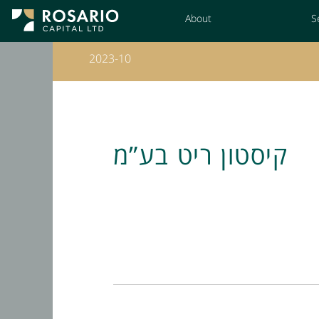
Skip
About
S
to
Content
2023-10
קיסטון ריט בע”מ