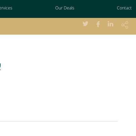
ervices
Our Deals
Contact
א