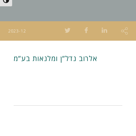
Toggle High Contrast
2023-12
אלרוב נדל”ן ומלנאות בע”מ