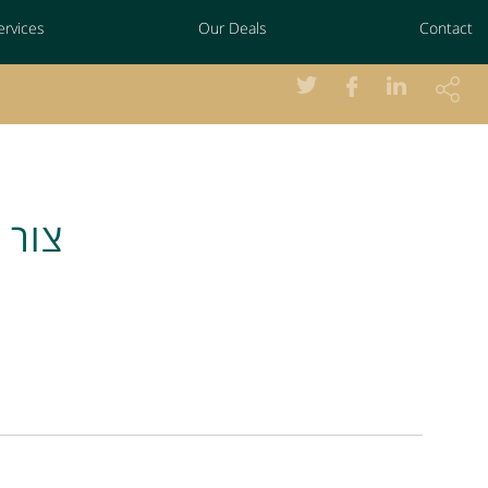
ervices
Our Deals
Contact
צור 