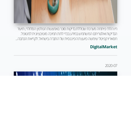
ריו הלת' פיתחה מערכת שכוללת בדיקות סוכר באמצעות הטלפון הסלולרי, תיעוד
הבדיקות ואלגוריתם המשתמש במידע בכדי לתת תמיכה מוטיבציונית למטופל.
רוסאריו קפיטל שימשה כיועצת הפיננסית של החברה בישראל. לקריאת הכתבה...
DigitalMarket
2020-07