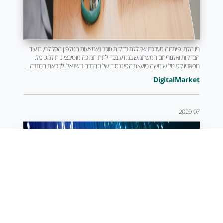
ריו הלת' פיתחה מערכת שכוללת בדיקות סוכר באמצעות הטלפון הסלולרי, תיעוד
הבדיקות ואלגוריתם המשתמש במידע בכדי לתת תמיכה מוטיבציונית למטופל.
רוסאריו קפיטל שימשה כיועצת הפיננסית של החברה בישראל. לקריאת הכתבה...
DigitalMarket
2020-07