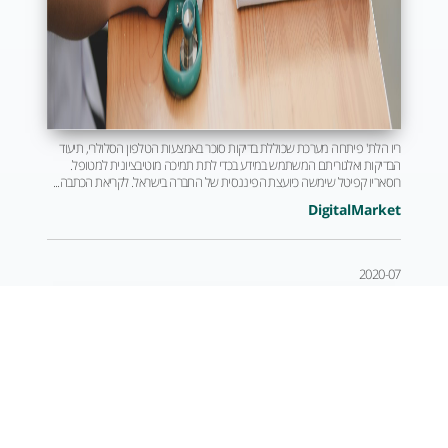
ריו הלת' פיתחה מערכת שכוללת בדיקות סוכר באמצעות הטלפון הסלולרי, תיעוד
הבדיקות ואלגוריתם המשתמש במידע בכדי לתת תמיכה מוטיבציונית למטופל.
רוסאריו קפיטל שימשה כיועצת הפיננסית של החברה בישראל. לקריאת הכתבה...
DigitalMarket
2020-07