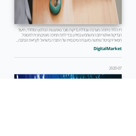
ריו הלת' פיתחה מערכת שכוללת בדיקות סוכר באמצעות הטלפון הסלולרי, תיעוד
הבדיקות ואלגוריתם המשתמש במידע בכדי לתת תמיכה מוטיבציונית למטופל.
רוסאריו קפיטל שימשה כיועצת הפיננסית של החברה בישראל. לקריאת הכתבה...
DigitalMarket
2020-07