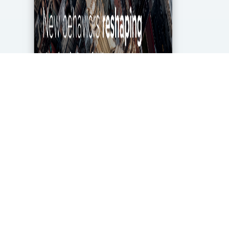
מגפת הקורונה מטלטלת את הכלכלה העולמית עד
ליסודותיה, ותעשיית מחקרי השוק והאנליטיקה אינה
יוצאת דופן. בעוד שתעשייה זו של 2.2 מיליארד דולר
בארה"ב ספגה מכה במשבר, לא הכל אבוד. חברות...
DigitalMarket