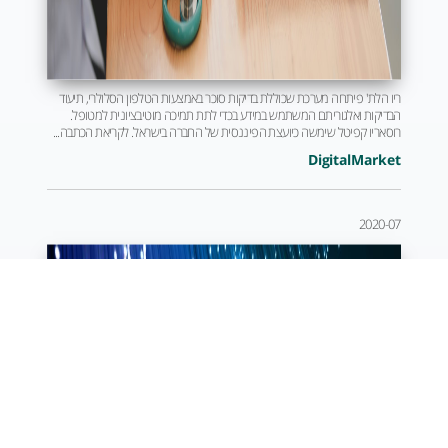
ריו הלת' פיתחה מערכת שכוללת בדיקות סוכר באמצעות הטלפון הסלולרי, תיעוד
הבדיקות ואלגוריתם המשתמש במידע בכדי לתת תמיכה מוטיבציונית למטופל.
רוסאריו קפיטל שימשה כיועצת הפיננסית של החברה בישראל. לקריאת הכתבה...
DigitalMarket
2020-07