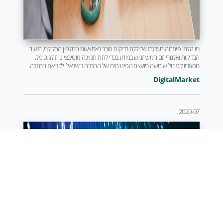
ריו הלת' פיתחה מערכת שכוללת בדיקות סוכר באמצעות הטלפון הסלולרי, תיעוד
הבדיקות ואלגוריתם המשתמש במידע בכדי לתת תמיכה מוטיבציונית למטופל.
רוסאריו קפיטל שימשה כיועצת הפיננסית של החברה בישראל. לקריאת הכתבה...
DigitalMarket
2020-07