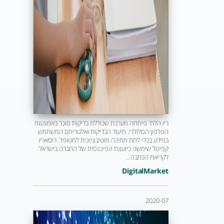
ריו הלת' פיתחה מערכת שכוללת בדיקות סוכר באמצעות
הטלפון הסלולרי, תיעוד הבדיקות ואלגוריתם המשתמש
במידע בכדי לתת תמיכה מוטיבציונית למטופל. רוסאריו
קפיטל שימשה כיועצת הפיננסית של החברה בישראל.
לקריאת הכתבה...
DigitalMarket
2020-07