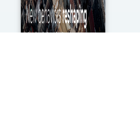
מגפת הקורונה מטלטלת את הכלכלה העולמית עד
ליסודותיה, ותעשיית מחקרי השוק והאנליטיקה אינה
יוצאת דופן. בעוד שתעשייה זו של 2.2 מיליארד דולר
בארה"ב ספגה מכה במשבר, לא הכל אבוד. חברות...
DigitalMarket