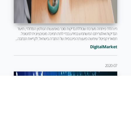
ריו הלת' פיתחה מערכת שכוללת בדיקות סוכר באמצעות הטלפון הסלולרי, תיעוד
הבדיקות ואלגוריתם המשתמש במידע בכדי לתת תמיכה מוטיבציונית למטופל.
רוסאריו קפיטל שימשה כיועצת הפיננסית של החברה בישראל. לקריאת הכתבה...
DigitalMarket
2020-07