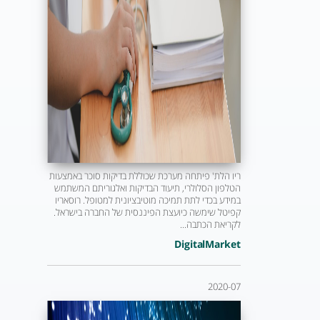
ריו הלת' פיתחה מערכת שכוללת בדיקות סוכר באמצעות
הטלפון הסלולרי, תיעוד הבדיקות ואלגוריתם המשתמש
במידע בכדי לתת תמיכה מוטיבציונית למטופל. רוסאריו
קפיטל שימשה כיועצת הפיננסית של החברה בישראל.
לקריאת הכתבה...
DigitalMarket
2020-07