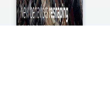
מגפת הקורונה מטלטלת את הכלכלה העולמית עד
ליסודותיה, ותעשיית מחקרי השוק והאנליטיקה אינה
יוצאת דופן. בעוד שתעשייה זו של 2.2 מיליארד דולר
בארה"ב ספגה מכה במשבר, לא הכל אבוד. חברות...
DigitalMarket