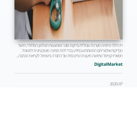
ריו הלת' פיתחה מערכת שכוללת בדיקות סוכר באמצעות הטלפון הסלולרי, תיעוד
הבדיקות ואלגוריתם המשתמש במידע בכדי לתת תמיכה מוטיבציונית למטופל.
רוסאריו קפיטל שימשה כיועצת הפיננסית של החברה בישראל. לקריאת הכתבה...
DigitalMarket
2020-07