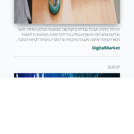
ריו הלת' פיתחה מערכת שכוללת בדיקות סוכר באמצעות הטלפון הסלולרי, תיעוד
הבדיקות ואלגוריתם המשתמש במידע בכדי לתת תמיכה מוטיבציונית למטופל.
רוסאריו קפיטל שימשה כיועצת הפיננסית של החברה בישראל. לקריאת הכתבה...
DigitalMarket
2020-07