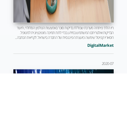
ריו הלת' פיתחה מערכת שכוללת בדיקות סוכר באמצעות הטלפון הסלולרי, תיעוד
הבדיקות ואלגוריתם המשתמש במידע בכדי לתת תמיכה מוטיבציונית למטופל.
רוסאריו קפיטל שימשה כיועצת הפיננסית של החברה בישראל. לקריאת הכתבה...
DigitalMarket
2020-07