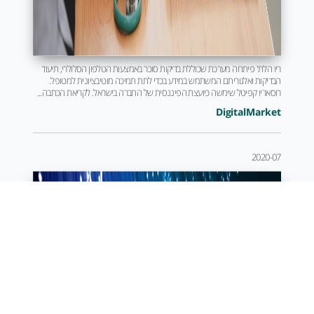
ריו הלת' פיתחה מערכת שכוללת בדיקות סוכר באמצעות הטלפון הסלולרי, תיעוד
הבדיקות ואלגוריתם המשתמש במידע בכדי לתת תמיכה מוטיבציונית למטופל.
רוסאריו קפיטל שימשה כיועצת הפיננסית של החברה בישראל. לקריאת הכתבה...
DigitalMarket
2020-07