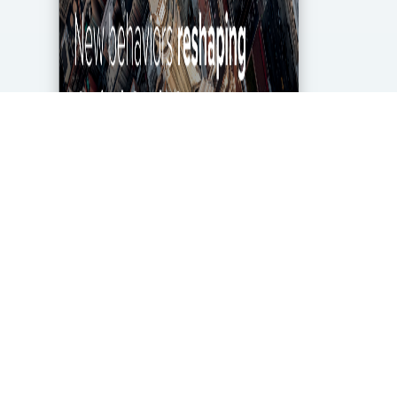
מגפת הקורונה מטלטלת את הכלכלה העולמית עד
ליסודותיה, ותעשיית מחקרי השוק והאנליטיקה אינה
יוצאת דופן. בעוד שתעשייה זו של 2.2 מיליארד דולר
בארה"ב ספגה מכה במשבר, לא הכל אבוד. חברות...
DigitalMarket