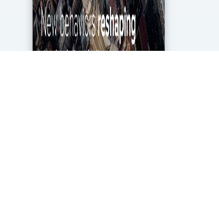
מגפת הקורונה מטלטלת את הכלכלה העולמית עד
ליסודותיה, ותעשיית מחקרי השוק והאנליטיקה אינה
יוצאת דופן. בעוד שתעשייה זו של 2.2 מיליארד דולר
בארה"ב ספגה מכה במשבר, לא הכל אבוד. חברות...
DigitalMarket