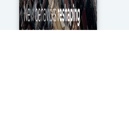
מגפת הקורונה מטלטלת את הכלכלה העולמית עד
ליסודותיה, ותעשיית מחקרי השוק והאנליטיקה אינה
יוצאת דופן. בעוד שתעשייה זו של 2.2 מיליארד דולר
בארה"ב ספגה מכה במשבר, לא הכל אבוד. חברות...
DigitalMarket