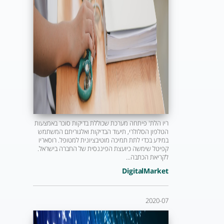
ריו הלת' פיתחה מערכת שכוללת בדיקות סוכר באמצעות
הטלפון הסלולרי, תיעוד הבדיקות ואלגוריתם המשתמש
במידע בכדי לתת תמיכה מוטיבציונית למטופל. רוסאריו
קפיטל שימשה כיועצת הפיננסית של החברה בישראל.
לקריאת הכתבה...
DigitalMarket
2020-07