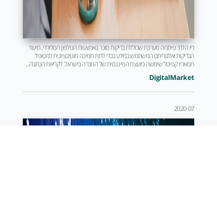
ריו הלת' פיתחה מערכת שכוללת בדיקות סוכר באמצעות הטלפון הסלולרי, תיעוד
הבדיקות ואלגוריתם המשתמש במידע בכדי לתת תמיכה מוטיבציונית למטופל.
רוסאריו קפיטל שימשה כיועצת הפיננסית של החברה בישראל. לקריאת הכתבה...
DigitalMarket
2020-07