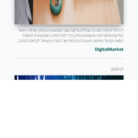
ריו הלת' פיתחה מערכת שכוללת בדיקות סוכר באמצעות הטלפון הסלולרי, תיעוד
הבדיקות ואלגוריתם המשתמש במידע בכדי לתת תמיכה מוטיבציונית למטופל.
רוסאריו קפיטל שימשה כיועצת הפיננסית של החברה בישראל. לקריאת הכתבה...
DigitalMarket
2020-07