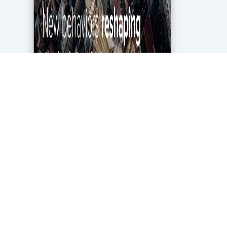
מגפת הקורונה מטלטלת את הכלכלה העולמית עד
ליסודותיה, ותעשיית מחקרי השוק והאנליטיקה אינה
יוצאת דופן. בעוד שתעשייה זו של 2.2 מיליארד דולר
בארה"ב ספגה מכה במשבר, לא הכל אבוד. חברות...
DigitalMarket